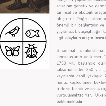
adlarının genetik ve genomi
tarımsal ve ekolojik araş
oluşturur. Doğru taksonomi
önemli bir bağlantıdır ve p
yayılması, biyoçeşitliliğin k
ilgili olayların araştırılması
Binominal isimlendirme,
Linnaeus’un o ünlü eseri “
1758 yılı, başlangıç ola
taksonomistler 250 yılı aş
kayıtlarda dahil yaklaşık 
henüz keşfedilmeyi bekley
türlerin tespiti ve analizi 
vurgulamaktadırlar. Ülk
beklemektedir.