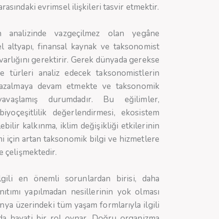
rasındaki evrimsel ilişkileri tasvir etmektir.
ğin analizinde vazgeçilmez olan yegâne
sel altyapı, finansal kaynak ve taksonomist
ı varlığını gerektirir. Gerek dünyada gerekse
ve türleri analiz edecek taksonomistlerin
de azalmaya devam etmekte ve taksonomik
ı yavaşlamış durumdadır. Bu eğilimler,
iyoçeşitlilik değerlendirmesi, ekosistem
ilir kalkınma, iklim değişikliği etkilerinin
i için artan taksonomik bilgi ve hizmetlere
de çelişmektedir.
ilgili en önemli sorunlardan birisi, daha
anıtımı yapılmadan nesillerinin yok olması
nya üzerindeki tüm yaşam formlarıyla ilgili
ında hayati bir rol oynar. Doğru organizma