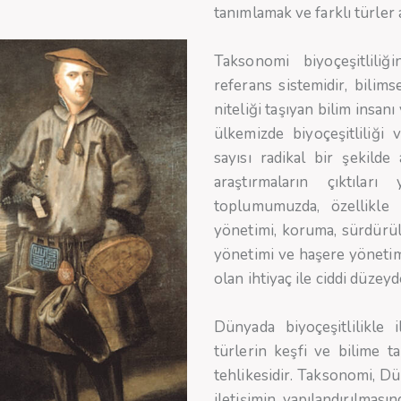
tanımlamak ve farklı türler a
Taksonomi biyoçeşitlili
referans sistemidir, bilim
niteliği taşıyan bilim insan
ülkemizde biyoçeşitliliği 
sayısı radikal bir şekil
araştırmaların çıktılar
toplumumuzda, özellikle b
yönetimi, koruma, sürdürüleb
yönetimi ve haşere yönetim
olan ihtiyaç ile ciddi düzey
Dünyada biyoçeşitlilikle 
türlerin keşfi ve bilime t
tehlikesidir. Taksonomi, Dü
iletişimin yapılandırılmas