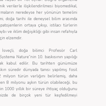
k verilerle ilişkilendirilmesi biyomedikal,
tırmaların neredeyse her yönünün temelini
, doğa tarihi ile deneysel bilim arasında
atojenlerin ortaya çıkışı, istilacı türlerin
aybı ve iklim değişikliği gibi insan refahıyla
 için elzemdir.
 İsveçli, doğa bilimci Profesör Carl
Systema Nature”nin 10. baskısının yapılığı
rak kabul edilir. Bu tarihten günümüze
kın süredir dünyada tanısı yapılmış fosil
2 milyon türün varlığını belirlemiş, daha
en 8 milyonu aşkın türün olabileceği, bu
için 1000 yıllık bir süreye ihtiyaç olduğunu
emizde de birçok yeni tür keşfedilmeyi